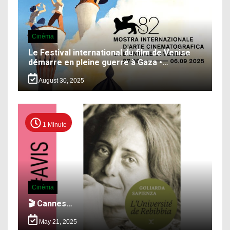
Cinéma
Le Festival international du film de Venise
démarre en pleine guerre à Gaza •…
August 30, 2025
1 Minute
Cinéma
🎬 Cannes…
May 21, 2025