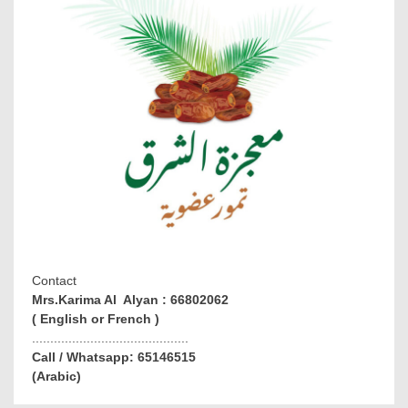
Contact
Mrs.Karima Al Alyan : 66802062
( English or French )
...........................................
Call / Whatsapp: 65146515
(Arabic)