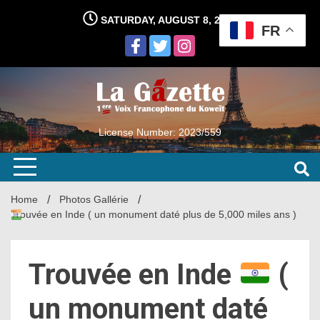
Skip
SATURDAY, AUGUST 8, 2026
to
FR
content
License Number: 2023/559
Home
Photos Gallérie
Trouvée en Inde
( un monument daté plus de 5,000 miles ans )
Trouvée en Inde
(
un monument daté