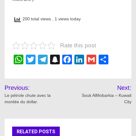
200 total views
, 1 views today
Rate this post
WhatsApp
Twitter
Telegram
Snapchat
Facebook
LinkedIn
Gmail
Share
Post
Previous:
Next:
navigation
Le pétrole chute avec la
Souk AlMobarkia – Kuwait
montée du dollar.
City
RELATED POSTS