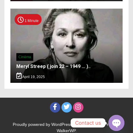
1 Minute
Cinéma
Meryl Streep ( join 22 – 1949 … )..
April 19, 2025
Contact us
Proudly powered by WordPress
|
Theme: WalkerPress by
WalkerWP
.