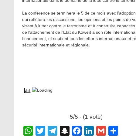
internationale dans le domaine de la lutte contre le terroris
La conférence se terminera le 5 de ce mois avec l’adoption d
qui reflétera les discussions, les opinions et les points de 
visant à lutter contre le terrorisme et à construire capacit
de l’attachement de l’État du Koweït à son rôle international
financement, et soutient tous les efforts internationaux et
sécurité internationale et régionale.
5/5 - (1 vote)
WhatsApp
Twitter
Telegram
Snapchat
Facebook
LinkedIn
Gmail
Sha