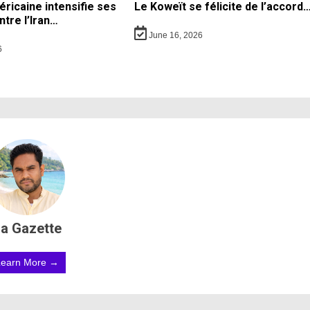
ricaine intensifie ses
Le Koweït se félicite de l’accord
ntre l’Iran…
June 16, 2026
6
a Gazette
Learn More →