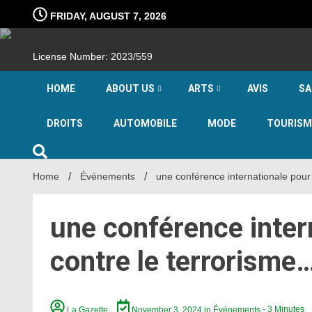
Skip
FRIDAY, AUGUST 7, 2026
to
content
License Number: 2023/559
HOME
ABOUT US
ARTS
AVIS
SA
DROITS
AUTOMOBILE
MODE
TOURISM
Home
Événements
une conférence internationale pour 
une conférence intern
contre le terrorisme
La Gazette
November 3, 2024
in
Événements
- 3 Minutes