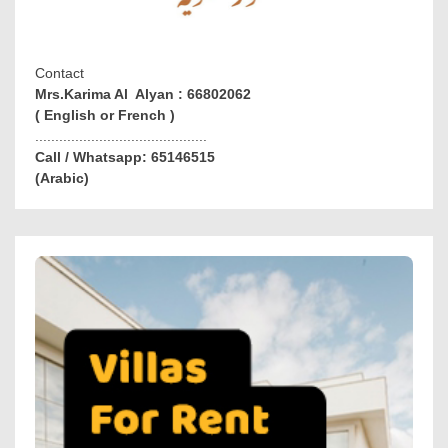
Contact
Mrs.Karima Al Alyan : 66802062
( English or French )
...........................................
Call / Whatsapp: 65146515
(Arabic)