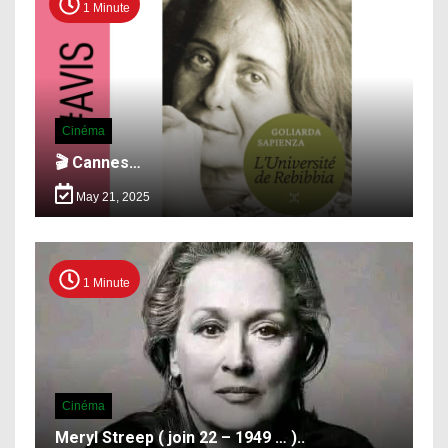
1 Minute
Cinéma
🎬 Cannes…
May 21, 2025
1 Minute
Cinéma
Meryl Streep ( join 22 – 1949 … )..