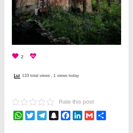
2
133 total views
, 1 views today
Rate this post
WhatsApp
Twitter
Telegram
Snapchat
Facebook
LinkedIn
Gmail
Share