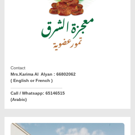
Contact
Mrs.Karima Al Alyan : 66802062
( English or French )
...........................................
Call / Whatsapp: 65146515
(Arabic)