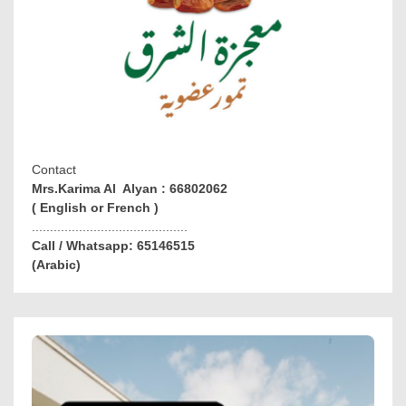
Contact
Mrs.Karima Al Alyan : 66802062
( English or French )
...........................................
Call / Whatsapp: 65146515
(Arabic)