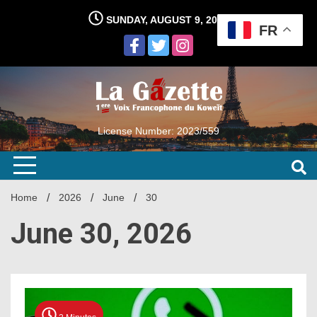
Skip
SUNDAY, AUGUST 9, 2026
to
FR
content
License Number: 2023/559
Home
2026
June
30
June 30, 2026