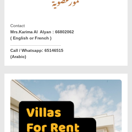
Contact
Mrs.Karima Al Alyan : 66802062
( English or French )
...........................................
Call / Whatsapp: 65146515
(Arabic)