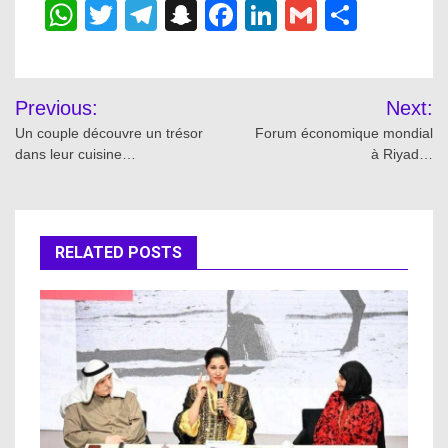
WhatsApp
Twitter
Telegram
Snapchat
Facebook
LinkedIn
Gmail
Share
Post
Previous:
Next:
navigation
Un couple découvre un trésor
Forum économique mondial
dans leur cuisine…
à Riyad…
RELATED POSTS