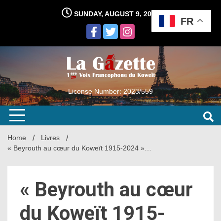
Skip
SUNDAY, AUGUST 9, 2026
to
FR
content
License Number: 2023/559
Home
Livres
« Beyrouth au cœur du Koweït 1915-2024 »…
« Beyrouth au cœur
du Koweït 1915-