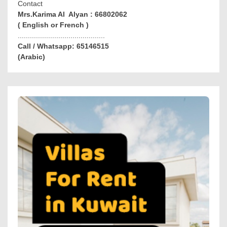
Contact
Mrs.Karima Al Alyan : 66802062
( English or French )
...........................................
Call / Whatsapp: 65146515
(Arabic)