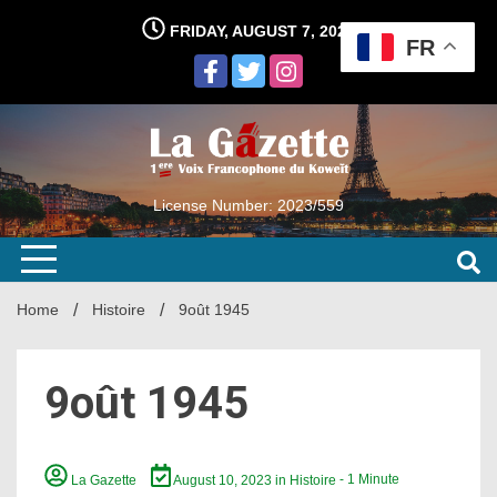
Skip
FRIDAY, AUGUST 7, 2026
to
FR
content
License Number: 2023/559
Home
Histoire
9oût 1945
9oût 1945
La Gazette
August 10, 2023
in
Histoire
- 1 Minute