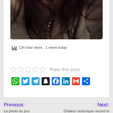
134 total views
, 1 views today
Rate this post
WhatsApp
Twitter
Telegram
Snapchat
Facebook
LinkedIn
Gmail
Share
Post
Previous:
Next:
navigation
La photo du jour
Chaleur océanique record et