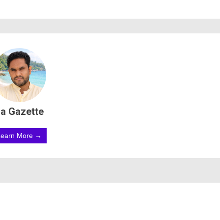
a Gazette
Learn More →