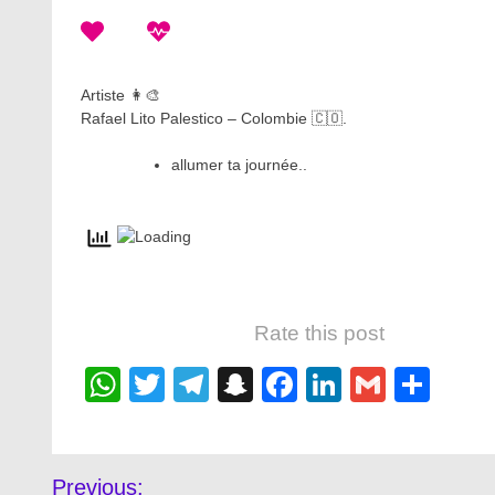
Artiste 👩‍🎨
Rafael Lito Palestico – Colombie 🇨🇴.
allumer ta journée..
Rate this post
WhatsApp
Twitter
Telegram
Snapchat
Facebook
LinkedIn
Gmail
Sha
Post
Previous: