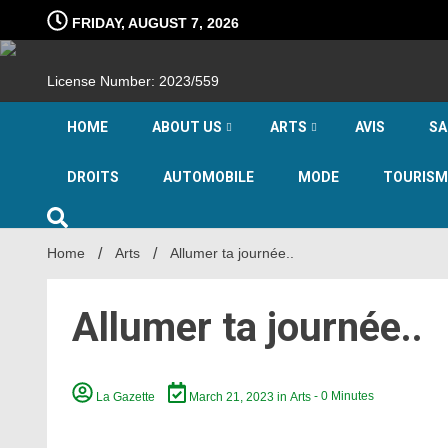
Skip
FRIDAY, AUGUST 7, 2026
to
content
License Number: 2023/559
HOME
ABOUT US
ARTS
AVIS
SA
DROITS
AUTOMOBILE
MODE
TOURISM
Home
Arts
Allumer ta journée..
Allumer ta journée..
La Gazette
March 21, 2023
in
Arts
- 0 Minutes