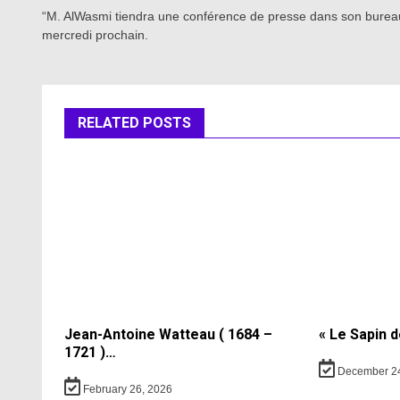
navigation
“M. AlWasmi tiendra une conférence de presse dans son burea
mercredi prochain.
RELATED POSTS
Jean-Antoine Watteau ( 1684 –
« Le Sapin d
1721 )…
December 24
February 26, 2026