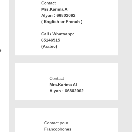
Contact
Mrs.Karima Al
Alyan : 66802062
( English or French )
...........................................
Call / Whatsapp:
65146515
(Arabic)
e
Contact
Mrs.Karima Al
Alyan : 66802062
Contact pour
Francophones