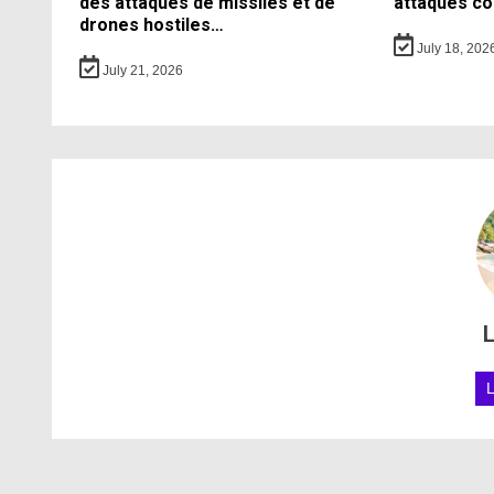
des attaques de missiles et de
attaques co
drones hostiles…
July 18, 202
July 21, 2026
L