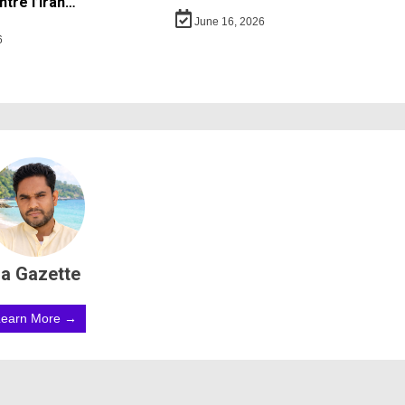
ntre l’Iran…
June 16, 2026
6
a Gazette
Learn More →