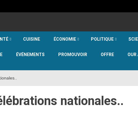
NTÉ
CUISINE
ÉCONOMIE
POLITIQUE
SCI
E
ÉVÉNEMENTS
PROMOUVOIR
OFFRE
OUR 
ionales..
lébrations nationales..