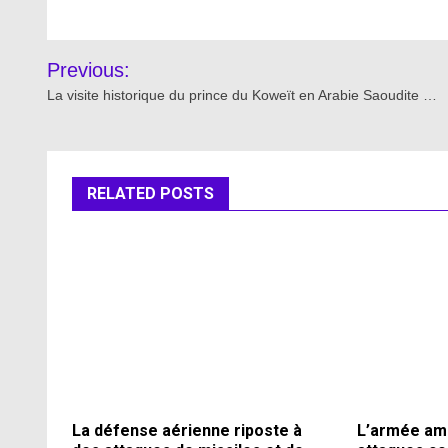
Post
Previous:
navigation
La visite historique du prince du Koweït en Arabie Saoudite …
RELATED POSTS
La défense aérienne riposte à
L’armée amé