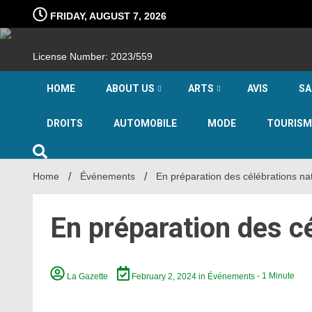
Skip
FRIDAY, AUGUST 7, 2026
to
content
License Number: 2023/559
HOME
ABOUT US
ARTS
AVIS
SA
DROITS
AUTOMOBILE
MODE
TOURISM
Home
Événements
En préparation des célébrations nat
En préparation des cé
La Gazette
February 2, 2024
in
Événements
- 1 Minute