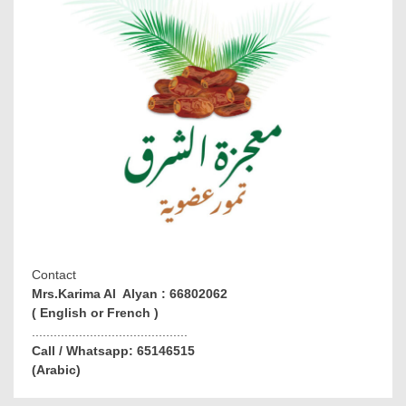
Contact
Mrs.Karima Al Alyan : 66802062
( English or French )
...........................................
Call / Whatsapp: 65146515
(Arabic)