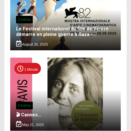
Cinéma
Le Festival international du film de Venise
démarre en pleine guerre à Gaza •…
August 30, 2025
1 Minute
Cinéma
🎬 Cannes…
May 21, 2025