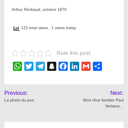
Arthur Rimbaud, octobre 1870
122 total views
, 1 views today
Rate this post
WhatsApp
Twitter
Telegram
Snapchat
Facebook
LinkedIn
Gmail
Share
Post
Previous:
Next:
navigation
La photo du jour.
Mon rêve familier Paul
Verlaine…