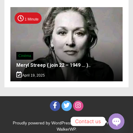
1 Minute
Cinéma
Meryl Streep ( join 22 – 1949 … )..
April 19, 2025
Contact us
Proudly powered by WordPress
|
Theme: WalkerPress by
WalkerWP
.
Open