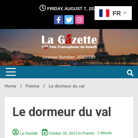
Skip
FRIDAY, AUGUST 7, 2026
to
FR
content
License Number: 2023/559
Home
Poème
Le dormeur du val
Le dormeur du val
La Gazette
October 30, 2023
in
Poème
- 1 Minute