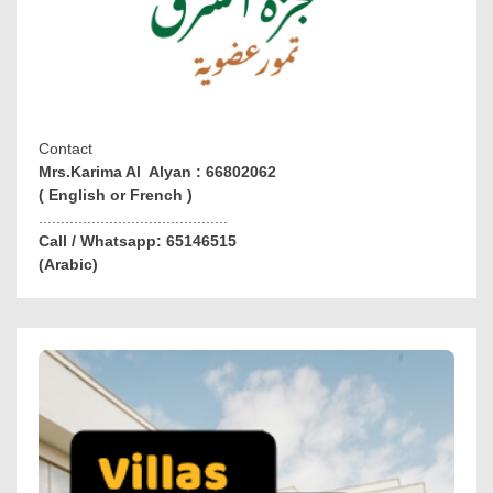
Contact
Mrs.Karima Al Alyan : 66802062
( English or French )
...........................................
Call / Whatsapp: 65146515
(Arabic)