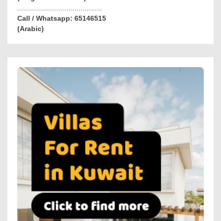
...........................................
Call / Whatsapp: 65146515
(Arabic)