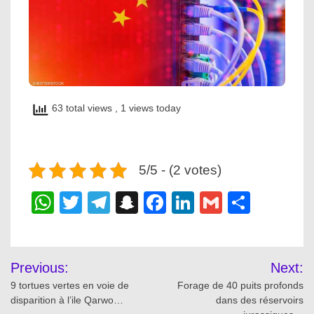
63 total views
, 1 views today
5/5 - (2 votes)
WhatsApp
Twitter
Telegram
Snapchat
Facebook
LinkedIn
Gmail
Share
Post
Previous:
Next:
navigation
9 tortues vertes en voie de
Forage de 40 puits profonds
disparition à l’ile Qarwo…
dans des réservoirs