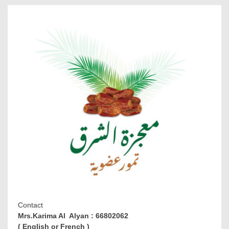
Contact
Mrs.Karima Al Alyan : 66802062
( English or French )