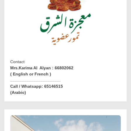
Contact
Mrs.Karima Al Alyan : 66802062
( English or French )
...........................................
Call / Whatsapp: 65146515
(Arabic)