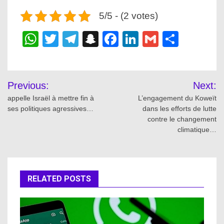
5/5 - (2 votes)
WhatsApp
Twitter
Telegram
Snapchat
Facebook
LinkedIn
Gmail
Share
Post
Previous:
Next:
navigation
appelle Israël à mettre fin à
L’engagement du Koweït
ses politiques agressives…
dans les efforts de lutte
contre le changement
climatique…
RELATED POSTS