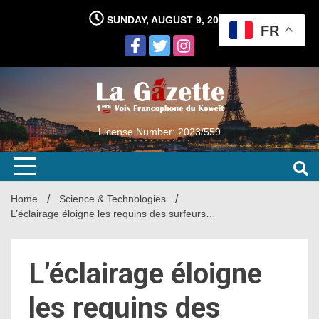
Skip
SUNDAY, AUGUST 9, 2026
to
FR
content
License Number: 2023/559
Home
Science & Technologies
L’éclairage éloigne les requins des surfeurs…
L’éclairage éloigne
les requins des