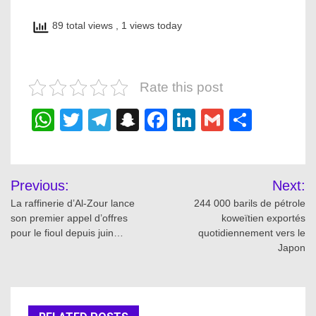
89 total views
, 1 views today
Rate this post
WhatsApp
Twitter
Telegram
Snapchat
Facebook
LinkedIn
Gmail
Share
Post
Previous:
Next:
navigation
La raffinerie d’Al-Zour lance
244 000 barils de pétrole
son premier appel d’offres
koweïtien exportés
pour le fioul depuis juin…
quotidiennement vers le
Japon