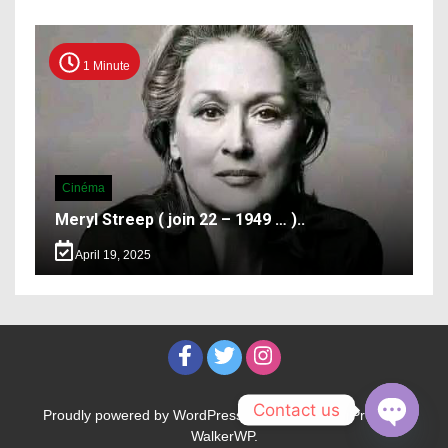
1 Minute
Cinéma
Meryl Streep ( join 22 – 1949 … )..
April 19, 2025
Contact us
Proudly powered by WordPress
|
Theme: WalkerPress by
WalkerWP
.
Open