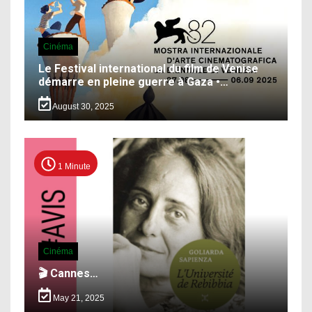
Cinéma
Le Festival international du film de Venise
démarre en pleine guerre à Gaza •…
August 30, 2025
1 Minute
Cinéma
🎬 Cannes…
May 21, 2025