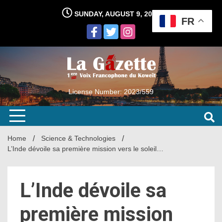
Skip
SUNDAY, AUGUST 9, 2026
to
FR
content
License Number: 2023/559
Home
Science & Technologies
L’Inde dévoile sa première mission vers le soleil…
L’Inde dévoile sa
première mission