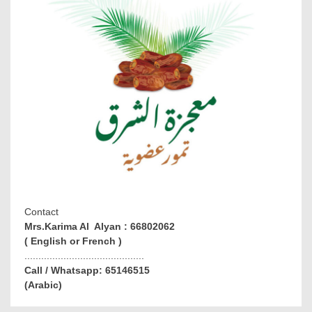
Contact
Mrs.Karima Al Alyan : 66802062
( English or French )
...........................................
Call / Whatsapp: 65146515
(Arabic)