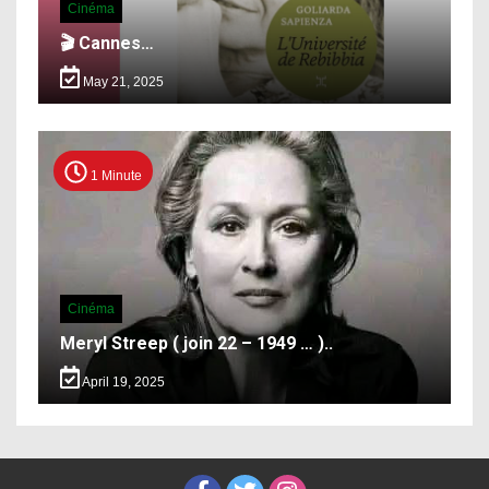
Cinéma
🎬 Cannes…
May 21, 2025
1 Minute
Cinéma
Meryl Streep ( join 22 – 1949 … )..
April 19, 2025