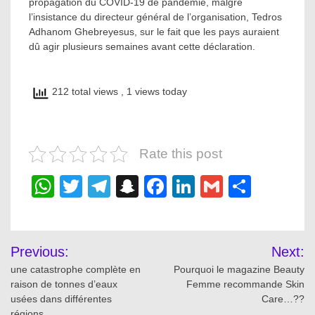
propagation du COVID-19 de pandémie, malgré
l’insistance du directeur général de l’organisation, Tedros
Adhanom Ghebreyesus, sur le fait que les pays auraient
dû agir plusieurs semaines avant cette déclaration.
212 total views
, 1 views today
Rate this post
WhatsApp
Twitter
Telegram
Snapchat
Facebook
LinkedIn
Gmail
Share
Post
Previous:
Next:
navigation
une catastrophe complète en
Pourquoi le magazine Beauty
raison de tonnes d’eaux
Femme recommande Skin
usées dans différentes
Care…??
régions