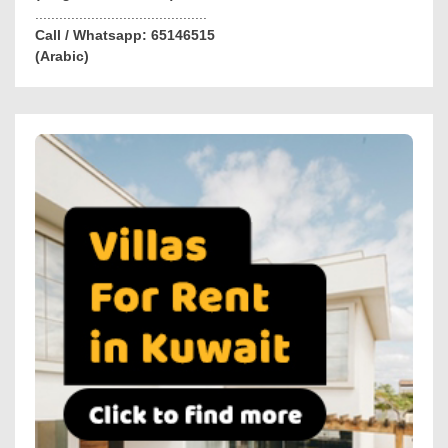
...........................................
Call / Whatsapp: 65146515
(Arabic)