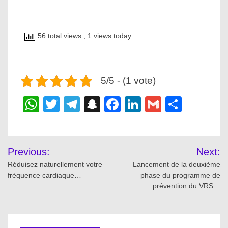
56 total views
, 1 views today
5/5 - (1 vote)
WhatsApp
Twitter
Telegram
Snapchat
Facebook
LinkedIn
Gmail
Share
Post
Previous:
Next:
navigation
Réduisez naturellement votre
Lancement de la deuxième
fréquence cardiaque…
phase du programme de
prévention du VRS…