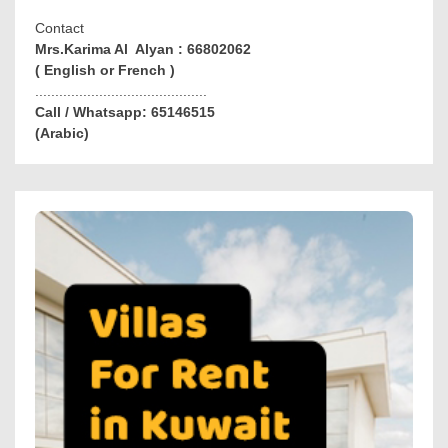
Contact
Mrs.Karima Al Alyan : 66802062
( English or French )
...........................................
Call / Whatsapp: 65146515
(Arabic)