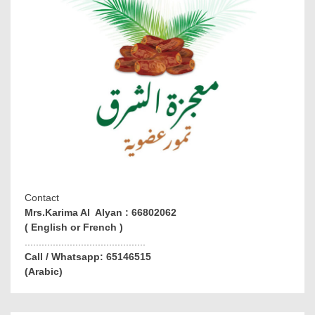
Contact
Mrs.Karima Al Alyan : 66802062
( English or French )
...........................................
Call / Whatsapp: 65146515
(Arabic)