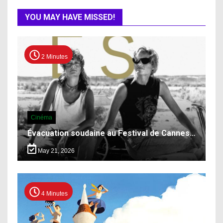
YOU MAY HAVE MISSED!
2 Minutes
Cinéma
Évacuation soudaine au Festival de Cannes…
May 21, 2026
4 Minutes