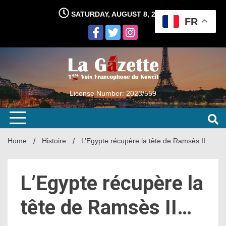
Skip
SATURDAY, AUGUST 8, 2026
to
FR
content
License Number: 2023/559
Home
Histoire
L’Egypte récupère la tête de Ramsès II…
L’Egypte récupère la
tête de Ramsès II…