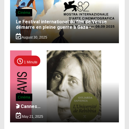
Cinéma
Le Festival international du film de Venise
démarre en pleine guerre à Gaza •…
August 30, 2025
1 Minute
Cinéma
🎬 Cannes…
May 21, 2025