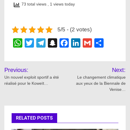
73 total views
, 1 views today
5/5 - (2 votes)
WhatsApp
Twitter
Telegram
Snapchat
Facebook
LinkedIn
Gmail
Share
Post
Previous:
Next:
navigation
Un nouvel exploit sportif a été
Le changement climatique
réalisé pour le Koweït…
aux yeux de la Biennale de
Venise…
RELATED POSTS