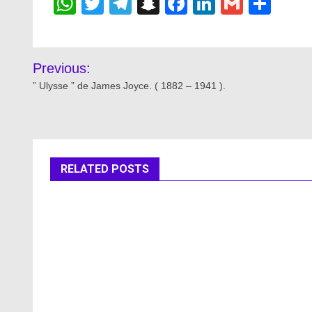
WhatsApp
Twitter
Telegram
Snapchat
Facebook
LinkedIn
Gmail
Sha
Post
Previous:
navigation
” Ulysse ” de James Joyce. ( 1882 – 1941 ).
RELATED POSTS