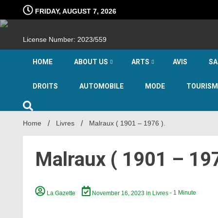
Skip
FRIDAY, AUGUST 7, 2026
to
content
License Number: 2023/559
HOME
ABOUT US
ARTS
AVIS
SA
DROITS
AUTOMOBILE
MODE
TOURISM
Home
Livres
Malraux ( 1901 – 1976 ).
Malraux ( 1901 – 197
La Gazette
November 16, 2023
in
Livres
- 1 Minute